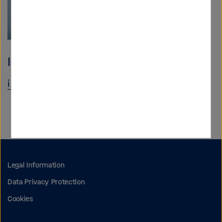
Ismail Khalfaoui
i.khalfaoui
@
fz-juelich.de
Legal Information
Data Privacy Protection
Cookies