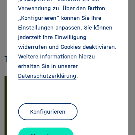
(2025). Polynomial, trigonometric, and
f
Verwendung zu. Über den Button
n
tropical activations.
arXiv:2502.01247
„Konfigurieren“ können Sie Ihre
e
n
Einstellungen anpassen. Sie können
/
jederzeit Ihre Einwilligung
s
widerrufen und Cookies deaktivieren.
c
h
Weitere Informationen hierzu
The team
l
erhalten Sie in unserer
i
Datenschutzerklärung
.
e
ß
e
n
Konfigurieren