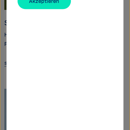
Akzeptieren
Stefan Kesselheim
Head of Helmholtz AI Consultant team at JSC
Forschungszentrum Jülich
s.kesselheim
@
fz-juelich.de